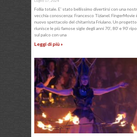
Luglio 17, 2024
Follia totale. E’ stato bellissimo divertirsi con una nost
vecchia conoscenza: Francesco Tizianel. FingerMovie è
nuovo spettacolo del chitarrista Friulano. Un progett
riunisce le più famose sigle degli anni 70′, 80′ e 90′ rip
sul palco con una
Leggi di più »